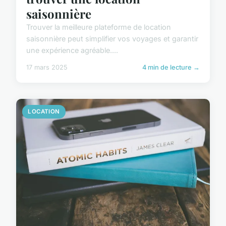
saisonnière
Trouver la meilleure plateforme de location
saisonnière peut simplifier vos voyages et garantir
une expérience agréable....
17 mars 2025
4 min de lecture →
LOCATION