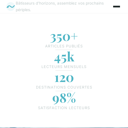
Bâtisseurs d'horizons, assemblez vos prochains
périples.
350+
ARTICLES PUBLIÉS
45k
LECTEURS MENSUELS
120
DESTINATIONS COUVERTES
98%
SATISFACTION LECTEURS