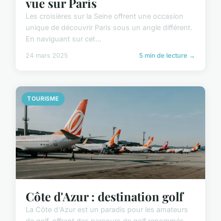
vue sur Paris
Les croisières sur la Seine offrent une occasion
unique de découvrir Paris sous un angle différent.
En naviguant sur cet...
24 mars 2025
5 min de lecture →
TOURISME
Côte d'Azur : destination golf
La Côte d'Azur est un paradis pour les amateurs
de golf, offrant des parcours de golf renommés