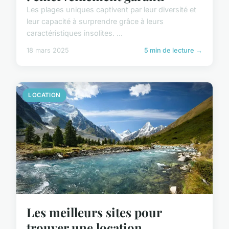
Les plages uniques captivent par leur diversité et
leur capacité à surprendre grâce à leurs
caractéristiques insolites. ...
18 mars 2025
5 min de lecture →
LOCATION
Les meilleurs sites pour
trouver une location