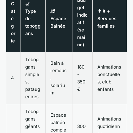
Bud
C
🎢
get
at
Type
🧖
👨‍👩‍👧
indic
é
de
Espace
Services
atif
g
tobogg
Balnéo
familles
(se
or
ans
mai
ie
ne)
Tobog
Bain à
gans
180
Animations
remous
simple
-
ponctuelle
4
,
s,
350
s, club
solariu
pataug
€
enfants
m
eoires
Tobog
Espace
gans
Animations
balnéo
géants
300
quotidienn
comple