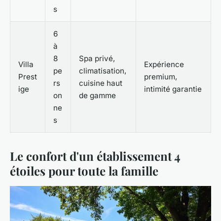
s
6
à
8
Spa privé,
Villa
Expérience
pe
climatisation,
Prest
premium,
rs
cuisine haut
ige
intimité garantie
on
de gamme
ne
s
Le confort d'un établissement 4
étoiles pour toute la famille