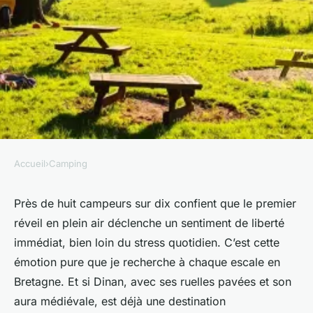
Accueil
›
Camping
CAMPING
Top 5 raisons de choisir La
Près de huit campeurs sur dix confient que le premier
réveil en plein air déclenche un sentiment de liberté
Hallerais pour camper à Dinan
immédiat, bien loin du stress quotidien. C’est cette
émotion pure que je recherche à chaque escale en
Bernardin
•
09/03/2026 08:02
•
8 min de lecture
Bretagne. Et si Dinan, avec ses ruelles pavées et son
aura médiévale, est déjà une destination