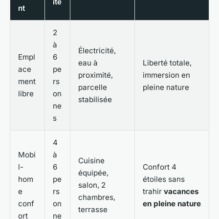
ité
nt
2
à
Électricité,
Empl
6
eau à
Liberté totale,
ace
pe
proximité,
immersion en
ment
rs
parcelle
pleine nature
libre
on
stabilisée
ne
s
4
Mobi
à
Cuisine
l-
6
Confort 4
équipée,
hom
pe
étoiles sans
salon, 2
e
rs
trahir
vacances
chambres,
conf
on
en pleine nature
terrasse
ort
ne