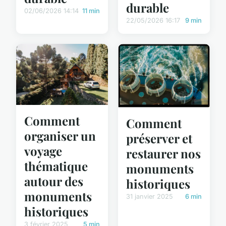
durable
02/06/2026 14:14
11 min
22/05/2026 16:17
9 min
Comment
Comment
organiser un
préserver et
voyage
restaurer nos
thématique
monuments
autour des
historiques
monuments
31 janvier 2025
6 min
historiques
3 février 2025
5 min