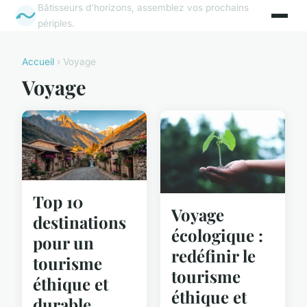
Bâtisseurs d'horizons, assemblez vos prochains
périples.
Accueil
› Voyage
Voyage
Top 10
Voyage
destinations
écologique :
pour un
redéfinir le
tourisme
tourisme
éthique et
éthique et
durable