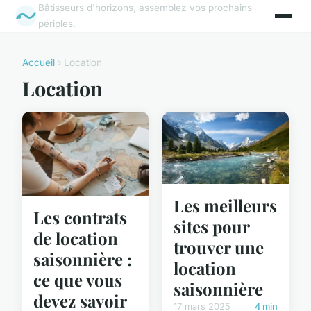
Bâtisseurs d'horizons, assemblez vos prochains
périples.
Accueil
› Location
Location
Les meilleurs
Les contrats
sites pour
de location
trouver une
saisonnière :
location
ce que vous
saisonnière
devez savoir
17 mars 2025
4 min