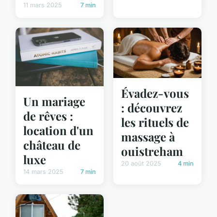
11 mars 2025
7 min
Évadez-vous
Un mariage
: découvrez
de rêves :
les rituels de
location d'un
massage à
château de
ouistreham
luxe
20 août 2025
4 min
14 mars 2025
7 min