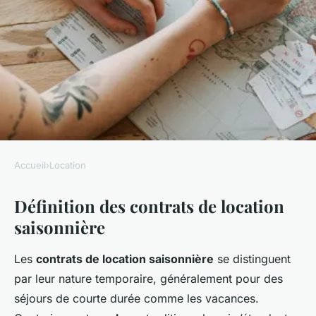
Accueil
›
Location
LOCATION
Définition des contrats de location
Les contrats de location
saisonnière
saisonnière : ce que vous
devez savoir
Les
contrats de location saisonnière
se distinguent
par leur nature temporaire, généralement pour des
Élise
•
11 mars 2025
•
7 min de lecture
séjours de courte durée comme les vacances.