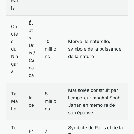
Par
is
Ét
Ch
at
ute
s-
s
10
Merveille naturelle,
Un
du
millio
symbole de la puissance
is /
Nia
ns
de la nature
Ca
gar
na
a
da
Mausolée construit par
Taj
8
In
l’empereur moghol Shah
Ma
millio
de
Jahan en mémoire de
hal
ns
son épouse
To
Symbole de Paris et de la
Fr
7