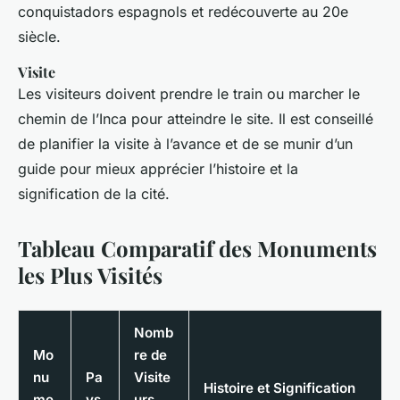
conquistadors espagnols et redécouverte au 20e
siècle.
Visite
Les visiteurs doivent prendre le train ou marcher le
chemin de l’Inca pour atteindre le site. Il est conseillé
de planifier la visite à l’avance et de se munir d’un
guide pour mieux apprécier l’histoire et la
signification de la cité.
Tableau Comparatif des Monuments
les Plus Visités
Nomb
Mo
re de
nu
Pa
Visite
Histoire et Signification
me
ys
urs