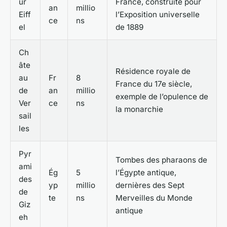
ur
France, construite pour
an
millio
Eiff
l’Exposition universelle
ce
ns
el
de 1889
Ch
âte
Résidence royale de
au
Fr
8
France du 17e siècle,
de
an
millio
exemple de l’opulence de
Ver
ce
ns
la monarchie
sail
les
Pyr
Tombes des pharaons de
ami
Ég
5
l’Égypte antique,
des
yp
millio
dernières des Sept
de
te
ns
Merveilles du Monde
Giz
antique
eh