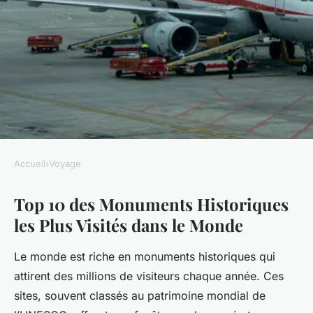
Accueil
›
Voyage
VOYAGE
Top 10 des Monuments Historiques
Top 10 des monuments
les Plus Visités dans le Monde
historiques les plus visités
dans le monde
Le monde est riche en monuments historiques qui
attirent des millions de visiteurs chaque année. Ces
Élise
•
4 février 2025
•
8 min de lecture
sites, souvent classés au patrimoine mondial de