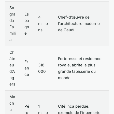
Sa
gra
Es
4
Chef-d’œuvre de
da
pa
millio
l’architecture moderne
Fa
gn
ns
de Gaudí
mili
e
a
Ch
âte
Forteresse et résidence
Fr
au
318
royale, abrite la plus
an
d’A
000
grande tapisserie du
ce
ng
monde
ers
Ma
ch
Pé
1
Cité inca perdue,
u
ro
millio
exemple de l’ingénierie