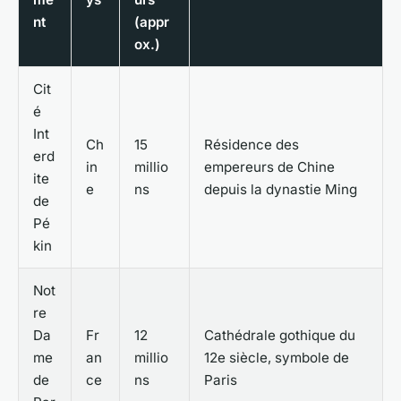
nt
(appr
ox.)
Cit
é
Int
Ch
15
Résidence des
erd
in
millio
empereurs de Chine
ite
e
ns
depuis la dynastie Ming
de
Pé
kin
Not
re
Da
Fr
12
Cathédrale gothique du
me
an
millio
12e siècle, symbole de
de
ce
ns
Paris