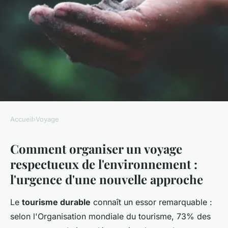
Accueil
›
Voyage
VOYAGE
Comment organiser un voyage
Voyage écologique : redéfinir
respectueux de l'environnement :
le tourisme éthique et durable
l'urgence d'une nouvelle approche
Adalric
•
22/05/2026 16:17
•
9 min de lecture
Le
tourisme durable
connaît un essor remarquable :
selon l'Organisation mondiale du tourisme, 73% des