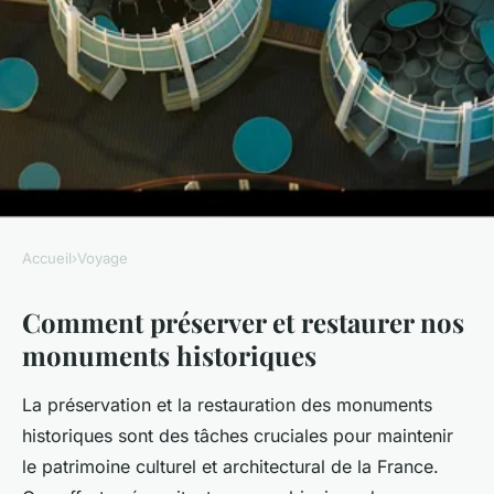
Accueil
›
Voyage
VOYAGE
Comment préserver et restaurer nos
Comment préserver et
monuments historiques
restaurer nos monuments
historiques
La préservation et la restauration des monuments
historiques sont des tâches cruciales pour maintenir
Élise
•
31 janvier 2025
•
6 min de lecture
le patrimoine culturel et architectural de la France.