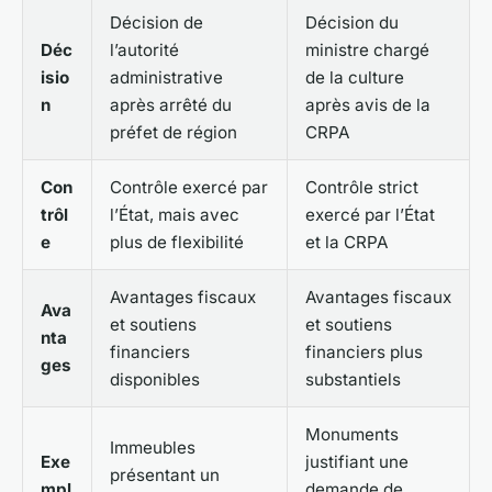
Décision de
Décision du
Déc
l’autorité
ministre chargé
isio
administrative
de la culture
n
après arrêté du
après avis de la
préfet de région
CRPA
Con
Contrôle exercé par
Contrôle strict
trôl
l’État, mais avec
exercé par l’État
e
plus de flexibilité
et la CRPA
Avantages fiscaux
Avantages fiscaux
Ava
et soutiens
et soutiens
nta
financiers
financiers plus
ges
disponibles
substantiels
Monuments
Immeubles
Exe
justifiant une
présentant un
mpl
demande de