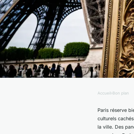
Accueil
›
Bon plan
BON PLAN
Bons plans à paris :
Paris réserve b
culturels cachés 
trésors culturels ca
la ville. Des pa