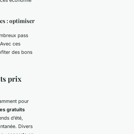
tuces économie
es : optimiser
nombreux pass
 Avec ces
ofiter des bons
its prix
tamment pour
s gratuits
nds d’été,
ontanée. Divers