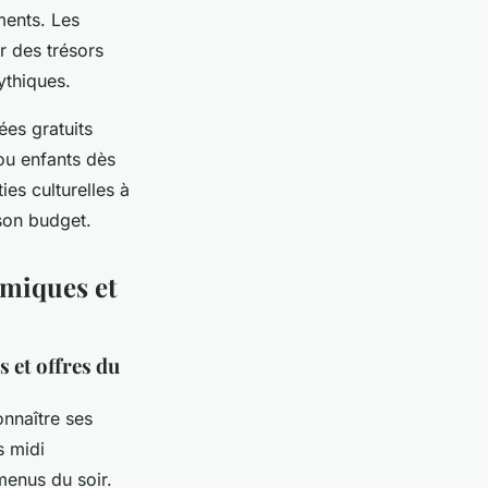
ments. Les
r des trésors
ythiques.
ées gratuits
ou enfants dès
ies culturelles à
 son budget.
omiques et
 et offres du
onnaître ses
 midi
menus du soir.