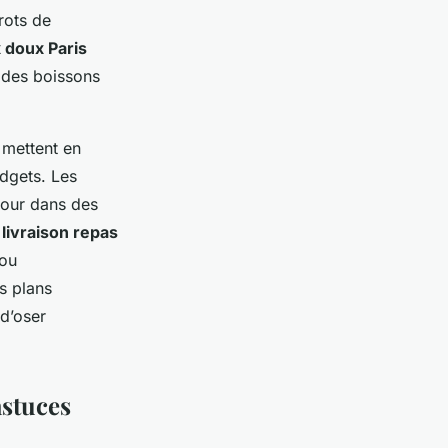
trots de
x doux Paris
c des boissons
 mettent en
udgets. Les
 jour dans des
a
livraison repas
 ou
ns plans
 d’oser
astuces