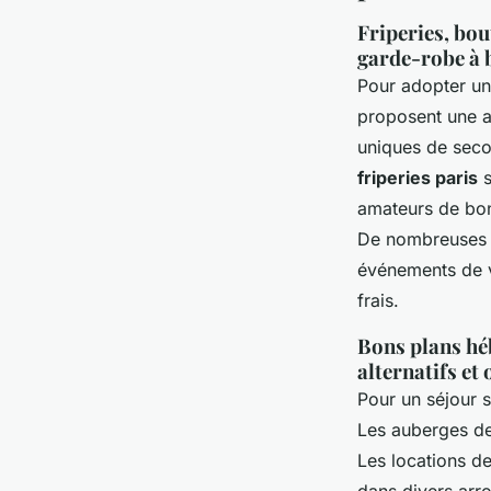
Friperies, bou
garde-robe à 
Pour adopter u
proposent une a
uniques de secon
friperies paris
s
amateurs de bons
De nombreuses b
événements de v
frais.
Bons plans héb
alternatifs et
Pour un séjour s
Les auberges de
Les locations d