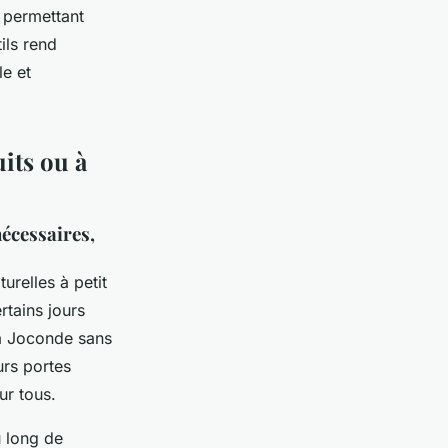
, permettant
ils rend
le et
uits ou à
nécessaires,
urelles à petit
rtains jours
la Joconde sans
urs portes
ur tous.
u long de