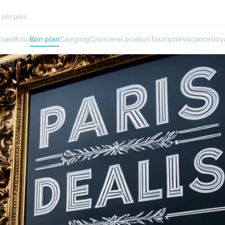
périples.
ueil
Actu
Bon plan
Camping
Croisiere
Location
Tourisme
Vacance
Voy