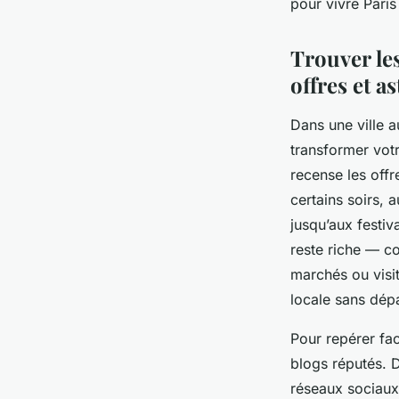
pour vivre Paris
Élise
•
25 juin 2025
•
6 min de lecture
Trouver les
offres et a
Dans une ville a
transformer vot
recense les off
certains soirs, 
jusqu’aux festiv
reste riche — con
marchés ou visit
locale sans dép
Pour repérer fac
blogs réputés. D
réseaux sociaux