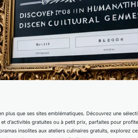
 découvrez des
ien plus que ses sites emblématiques. Découvrez une sélecti
et d’activités gratuites ou à petit prix, parfaites pour profi
chés
noramas insolites aux ateliers culinaires gratuits, explorez c