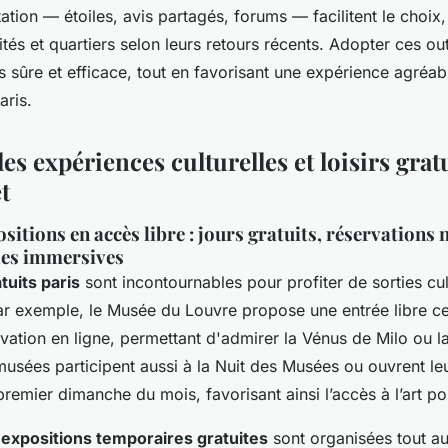
tion — étoiles, avis partagés, forums — facilitent le choix
vités et quartiers selon leurs retours récents. Adopter ces out
us sûre et efficace, tout en favorisant une expérience agréab
ris.
es expériences culturelles et loisirs grat
t
sitions en accès libre : jours gratuits, réservations 
lles immersives
uits paris
sont incontournables pour profiter de sorties cult
ar exemple, le Musée du Louvre propose une entrée libre ce
rvation en ligne, permettant d'admirer la Vénus de Milo ou 
 musées participent aussi à la Nuit des Musées ou ouvrent le
premier dimanche du mois, favorisant ainsi l’accès à l’art po
s
expositions temporaires gratuites
sont organisées tout a