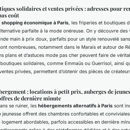
tiques solidaires et ventes privées : adresses pour r
bas coût
n
shopping économique à Paris
, les friperies et boutiques 
lternative parfaite à la mode onéreuse. On y découvre des
de main à prix doux, parfaits pour un style renouvelé sans 
ont nombreuses, notamment dans le Marais et autour de Ré
 plans et d’astuces mode pas cher peuvent faire de véritab
outiques solidaires, comme Emmaüs ou Guerrisol, ainsi q
entes privées, permettent d’obtenir des pièces de créateu
ergement : locations à petit prix, auberges de jeune
 offres de dernière minute
ans se ruiner, les
hébergements alternatifs à Paris
sont in
 jeunesse offrent des chambres confortables et conviviales 
e logement abordables, parfois accessibles en dernière minu