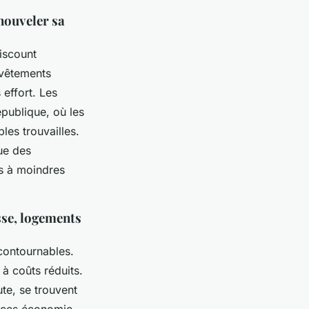
enouveler sa
discount
 vêtements
effort. Les
publique, où les
les trouvailles.
ue des
rs à moindres
sse, logements
contournables.
à coûts réduits.
te, se trouvent