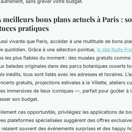
 autrement, sans grever votre budget.
 meilleurs bons plans actuels à Paris : so
stuces pratiques
ussi vivante que Paris, accéder à une multitude de bons pla
re quotidien. Grâce à une sélection pointue,
le site Nuits-Fr
res les plus fiables du moment : des musées gratuits comme
aux balades originales dans des parcs botaniques ouverts to
als inédits, tous sont listés avec les adresses et horaires. L’
certs gratuits, projections estivales à la Villette, ateliers cu
es immersives de lieux iconiques —, parfait pour goûter à l
asser son budget.
ilement ces opportunités, privilégiez les applications de bo
es plateformes spécialisées suggèrent des offres exclusives
 relaient souvent des événements surprises et des happy ho