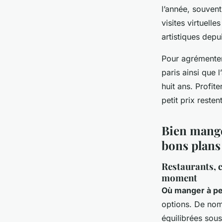
l’année, souvent
visites virtuell
artistiques depu
Pour agrémenter
paris ainsi que
huit ans. Profit
petit prix reste
Bien mange
bons plans
Restaurants, c
moment
Où manger à pet
options. De no
équilibrées sou