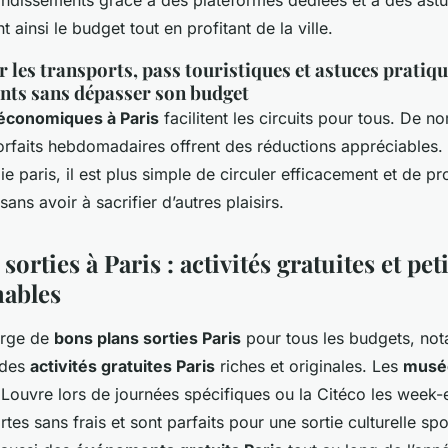
ondissements grâce à des plateformes dédiées et à des as
 ainsi le budget tout en profitant de la ville.
 les transports, pass touristiques et astuces pratiqu
nts sans dépasser son budget
 économiques à Paris
facilitent les circuits pour tous. De 
forfaits hebdomadaires offrent des réductions appréciables.
 paris, il est plus simple de circuler efficacement et de pr
sans avoir à sacrifier d’autres plaisirs.
sorties à Paris : activités gratuites et pet
ables
orge de
bons plans sorties Paris
pour tous les budgets, no
 des
activités gratuites Paris
riches et originales. Les
musée
ouvre lors de journées spécifiques ou la Citéco les week-e
rtes sans frais et sont parfaits pour une sortie culturelle sp