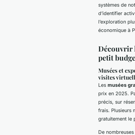
systèmes de nota
d’identifier acti
l’exploration pl
économique à Pa
Découvrir l
petit budge
Musées et expo
visites virtue
Les
musées grat
prix en 2025. P
précis, sur rése
frais. Plusieurs
gratuitement le 
De nombreuse