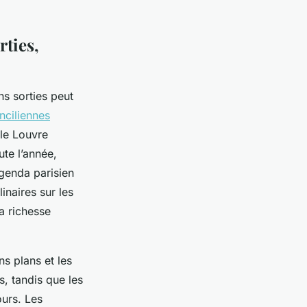
rties,
ns sorties peut
anciliennes
 le Louvre
ute l’année,
agenda parisien
linaires sur les
a richesse
ns plans et les
, tandis que les
urs. Les