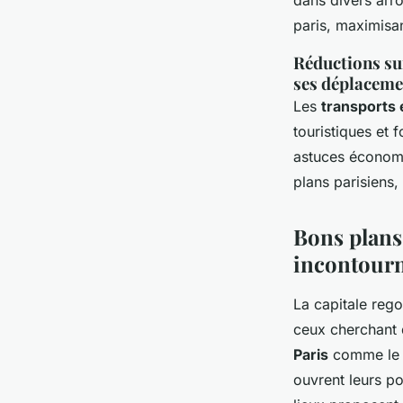
dans divers arr
paris, maximisant
Réductions sur
ses déplaceme
Les
transports
touristiques et 
astuces économie
plans parisiens, 
Bons plans 
incontourn
La capitale reg
ceux cherchant
Paris
comme le L
ouvrent leurs po