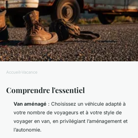
Accueil
›
Vacance
VACANCE
Comprendre l'essentiel
7 conseils essentiels pour des
road trips en van mémorables
Van aménagé
: Choisissez un véhicule adapté à
votre nombre de voyageurs et à votre style de
Gervais
•
10/03/2026 20:00
•
10 min de lecture
voyager en van
, en privilégiant l’aménagement et
l’autonomie.