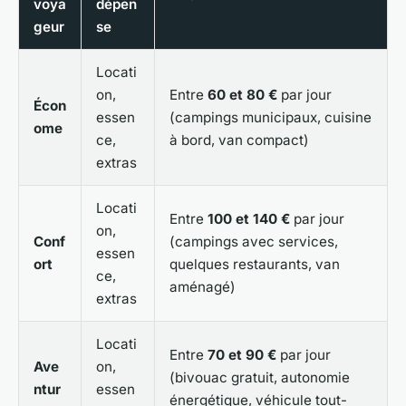
voya
dépen
geur
se
Locati
on,
Entre
60 et 80 €
par jour
Écon
essen
(campings municipaux, cuisine
ome
ce,
à bord, van compact)
extras
Locati
Entre
100 et 140 €
par jour
on,
Conf
(campings avec services,
essen
ort
quelques restaurants, van
ce,
aménagé)
extras
Locati
Entre
70 et 90 €
par jour
Ave
on,
(bivouac gratuit, autonomie
ntur
essen
énergétique, véhicule tout-