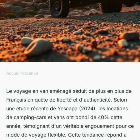
Accueil
›
Vacance
VACANCE
Voyager en van : guide
Le voyage en van aménagé séduit de plus en plus de
Français en quête de liberté et d'authenticité. Selon
pratique pour des road trips
une étude récente de Yescapa (2024), les locations
inoubliables
de camping-cars et vans ont bondi de 40% cette
année, témoignant d'un véritable engouement pour ce
Élise
•
27 février 2026
•
8 min de lecture
mode de voyage flexible. Cette tendance répond à