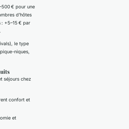
0–500 € pour une
hambres d’hôtes
s : +5–15 € par
.
vals), le type
 pique-niques,
uits
t séjours chez
rent confort et
nomie et