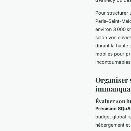
d’Annecy ou des 
Pour structurer 
Paris–Saint-Mal
environ 3 000 k
selon vos envie
durant la haute 
mobiles pour pr
incontournables 
Organiser 
immanquabl
Évaluer son bu
Précision SQu
budget global r
hébergement et a