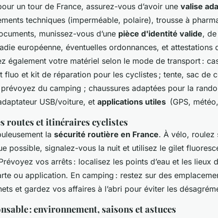
 pour un tour de France, assurez-vous d’avoir une
valise ad
ements techniques (imperméable, polaire), trousse à pharm
documents, munissez-vous d’une
pièce d'identité valide
, de
adie européenne, éventuelles ordonnances, et attestations 
z également votre matériel selon le mode de transport : ca
 fluo et kit de réparation pour les cyclistes ; tente, sac de
 prévoyez du camping ; chaussures adaptées pour la rando
adaptateur USB/voiture, et
applications utiles
(GPS, météo, 
s routes et itinéraires cyclistes
puleusement la
sécurité routière en France
. À vélo, roulez 
e possible, signalez-vous la nuit et utilisez le gilet fluoresc
révoyez vos arrêts : localisez les points d’eau et les lieux d
arte ou application. En camping : restez sur des emplacemen
ts et gardez vos affaires à l’abri pour éviter les désagrém
nsable : environnement, saisons et astuces