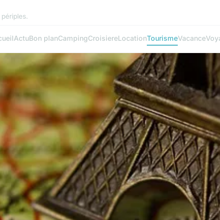
périples.
ueil
Actu
Bon plan
Camping
Croisiere
Location
Tourisme
Vacance
Voy