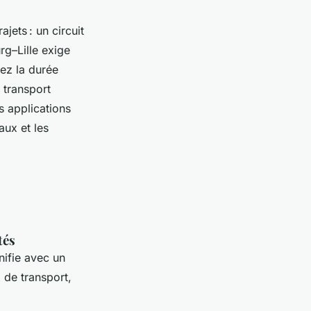
jets : un circuit
g–Lille exige
ez la durée
 transport
s applications
ux et les
tés
nifie avec un
de transport,