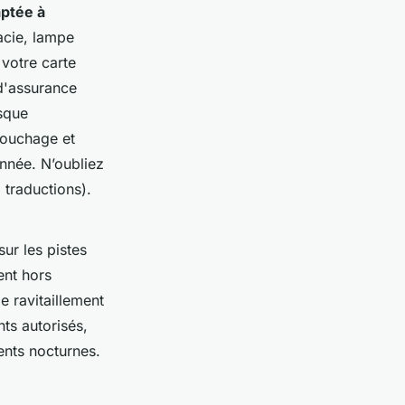
aptée à
acie, lampe
 votre carte
d'assurance
sque
 couchage et
nnée. N’oubliez
traductions).
sur les pistes
ent hors
e ravitaillement
ts autorisés,
ents nocturnes.