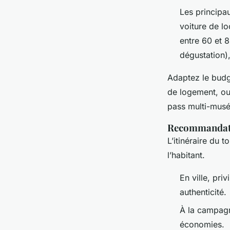
Les principa
voiture de l
entre 60 et 8
dégustation),
Adaptez le budge
de logement, ou 
pass multi-musée
Recommandatio
L’itinéraire du 
l’habitant.
En ville, pri
authenticité.
À la campagn
économies.