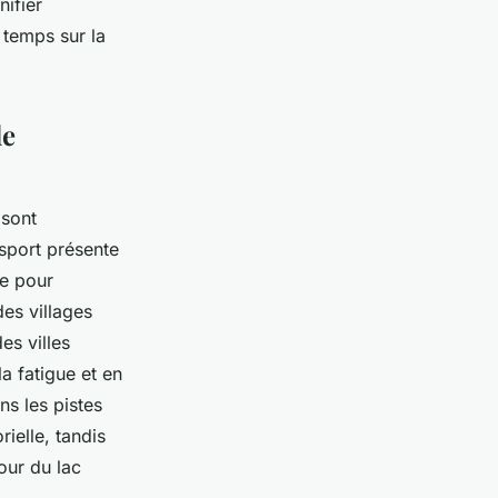
nifier
 temps sur la
de
sont
sport présente
le pour
des villages
es villes
a fatigue et en
s les pistes
ielle, tandis
our du lac