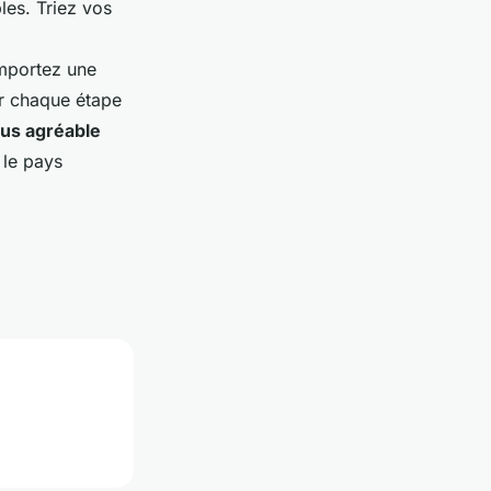
bles. Triez vos
emportez une
er chaque étape
lus agréable
 le pays