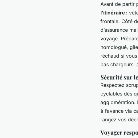
Avant de partir
l’itinéraire
: vêt
frontale. Côté 
d’assurance mal
voyage. Prépare
homologué, gilet
réchaud si vous
pas chargeurs, 
Sécurité sur le
Respectez scru
cyclables dès qu
agglomération. P
à l’avance via c
rangez vos déche
Voyager respo