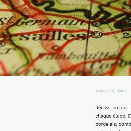
Accueil
›
Tourisme
TOURISME
Comment réussir son
Réussir un tour
chaque étape. De
en toute simplicité
bordelais, comb