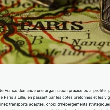
 tour de la france
 de France demande une organisation précise pour profiter 
 Paris à Lille, en passant par les côtes bretonnes et les vi
inez transports adaptés, choix d’hébergements stratégique