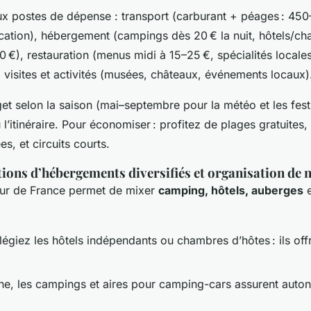
ux postes de dépense : transport (carburant + péages : 45
ocation), hébergement (campings dès 20 € la nuit, hôtels/c
0 €), restauration (menus midi à 15–25 €, spécialités locale
 visites et activités (musées, châteaux, événements locaux)
t selon la saison (mai–septembre pour la météo et les festi
l’itinéraire. Pour économiser : profitez de plages gratuites,
s, et circuits courts.
ns d’hébergements diversifiés et organisation de n
tour de France permet de mixer
camping, hôtels, auberges
e
vilégiez les hôtels indépendants ou chambres d’hôtes : ils off
e, les campings et aires pour camping-cars assurent auto