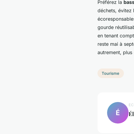
Préférez la
bass
déchets, évitez 
écoresponsables
gourde réutilis
en tenant compt
reste mai à sep
autrement, plus
Tourisme
EC
É
Él