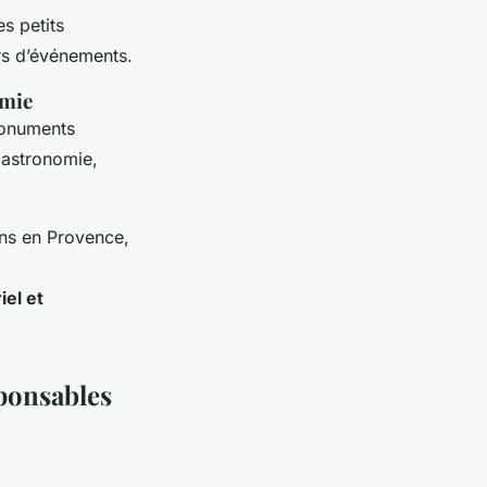
s petits
ors d’événements.
omie
monuments
gastronomie,
ons en Provence,
el et
sponsables