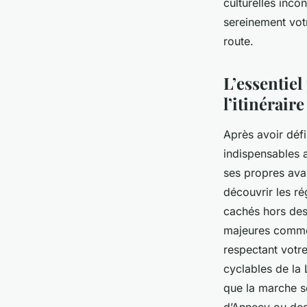
culturelles inco
sereinement votr
Élise
•
14 juillet 2025
•
4 min de lecture
route.
L’essentiel
l’itinérair
Après avoir défi
indispensables 
ses propres avan
découvrir les ré
cachés hors des 
majeures comme P
respectant votr
cyclables de la 
que la marche s