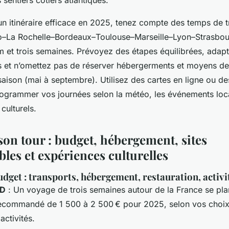
sentiers côtiers atlantiques.
un itinéraire efficace en 2025, tenez compte des temps de tra
o–La Rochelle–Bordeaux–Toulouse–Marseille–Lyon–Strasbour
m et trois semaines. Prévoyez des étapes équilibrées, adapt
s et n’omettez pas de réserver hébergerments et moyens de
saison (mai à septembre). Utilisez des cartes en ligne ou de
ogrammer vos journées selon la météo, les événements loca
culturels.
son tour : budget, hébergement, sites
es et expériences culturelles
dget : transports, hébergement, restauration, activi
AD
: Un voyage de trois semaines autour de la France se pla
ecommandé de 1 500 à 2 500 € pour 2025, selon vos choix 
ctivités.