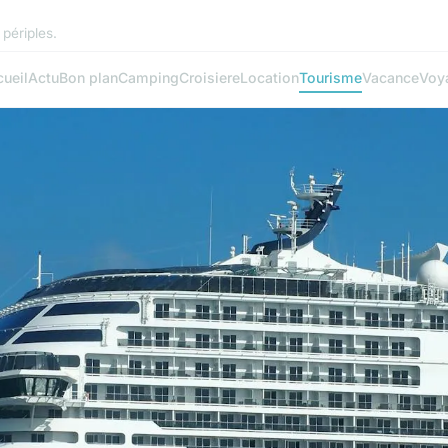
périples.
ueil
Actu
Bon plan
Camping
Croisiere
Location
Tourisme
Vacance
Voy