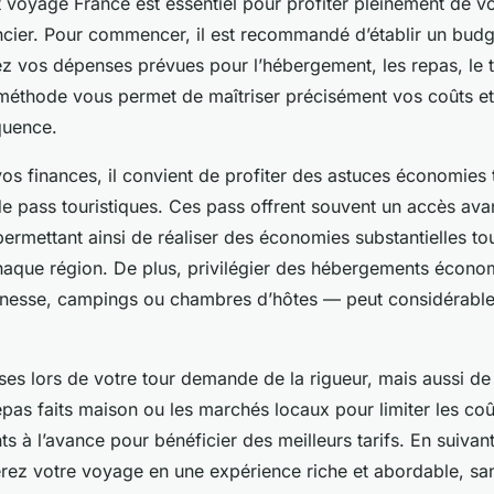
 voyage France est essentiel pour profiter pleinement de v
ncier. Pour commencer, il est recommandé d’établir un budge
ez vos dépenses prévues pour l’hébergement, les repas, le t
 méthode vous permet de maîtriser précisément vos coûts et
quence.
os finances, il convient de profiter des astuces économies 
e pass touristiques. Ces pass offrent souvent un accès av
 permettant ainsi de réaliser des économies substantielles t
chaque région. De plus, privilégier des hébergements écon
nesse, campings ou chambres d’hôtes — peut considérable
es lors de votre tour demande de la rigueur, mais aussi de la
repas faits maison ou les marchés locaux pour limiter les coût
 à l’avance pour bénéficier des meilleurs tarifs. En suivant
rez votre voyage en une expérience riche et abordable, sa