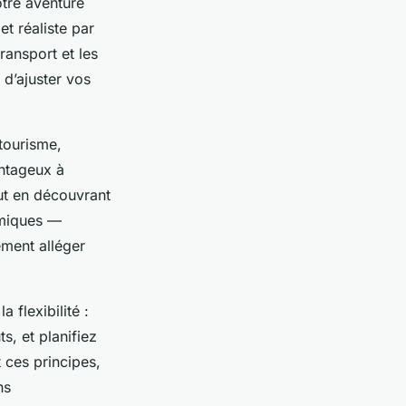
otre aventure
t réaliste par
ransport et les
 d’ajuster vos
tourisme,
antageux à
out en découvrant
omiques —
ment alléger
 flexibilité :
s, et planifiez
 ces principes,
ns