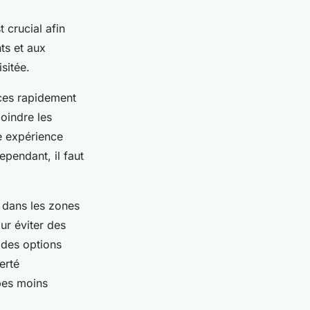
 crucial afin
nts et aux
sitée.
nces rapidement
joindre les
ne expérience
pendant, il faut
t dans les zones
ur éviter des
e des options
erté
apes moins