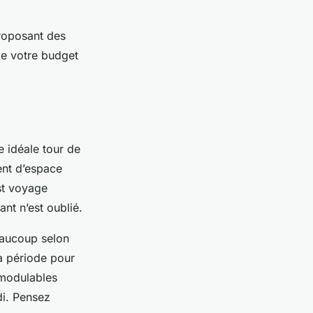
proposant des
de votre budget
e idéale tour de
ent d’espace
st voyage
ant n’est oublié.
beaucoup selon
la période pour
 modulables
di. Pensez