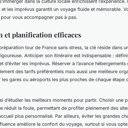
s’immerger dans la culture locale enrichissent l’expérience. 
 et les imprévus garantit un voyage fluide et mémorable. Vo
s pour vous accompagner pas à pas.
 et planification efficaces
préparation tour de France sans stress, la clé réside dans un
goureuse. Anticiper son itinéraire est indispensable : défin
t d’éviter les imprévus. Réserver à l’avance hébergements 
lement des tarifs préférentiels mais aussi une meilleure orga
r les gares ou aéroports les plus proches de chaque étape o
ussi d’étudier les meilleurs moments pour partir. Choisir une 
ue réduit la foule, permettant de profiter pleinement des site
accueil plus personnalisé. Par ailleurs, éviter les grandes ch
ffluence améliore le confort du voyage, surtout si vous opt