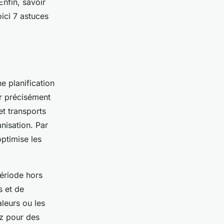
Enfin, savoir
ici 7 astuces
e planification
ir précisément
et transports
nisation. Par
ptimise les
période hors
s et de
aleurs ou les
ez pour des