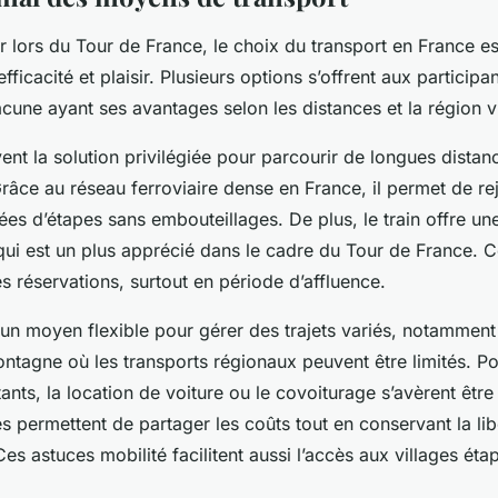
 lors du Tour de France, le choix du transport en France est
 efficacité et plaisir. Plusieurs options s’offrent aux participa
cune ayant ses avantages selon les distances et la région vi
vent la solution privilégiée pour parcourir de longues dista
Grâce au réseau ferroviaire dense en France, il permet de re
ées d’étapes sans embouteillages. De plus, le train offre u
ui est un plus apprécié dans le cadre du Tour de France. Ce
es réservations, surtout en période d’affluence.
 un moyen flexible pour gérer des trajets variés, notammen
ntagne où les transports régionaux peuvent être limités. Po
tants, la location de voiture ou le covoiturage s’avèrent êtr
es permettent de partager les coûts tout en conservant la lib
Ces astuces mobilité facilitent aussi l’accès aux villages ét