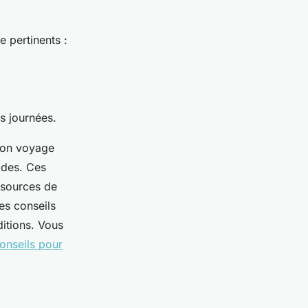
 pertinents :
s journées.
tion voyage
odes. Ces
 sources de
es conseils
ditions. Vous
onseils pour