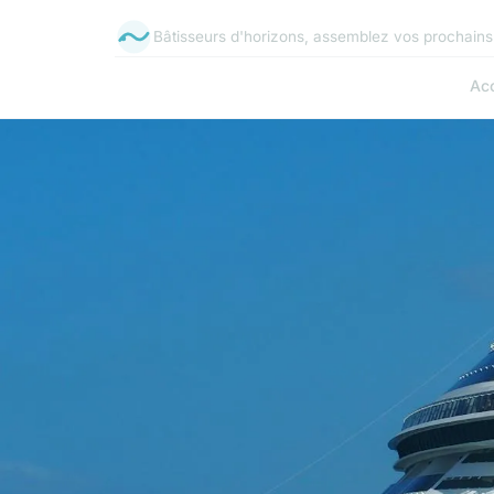
Bâtisseurs d'horizons, assemblez vos prochains 
Acc