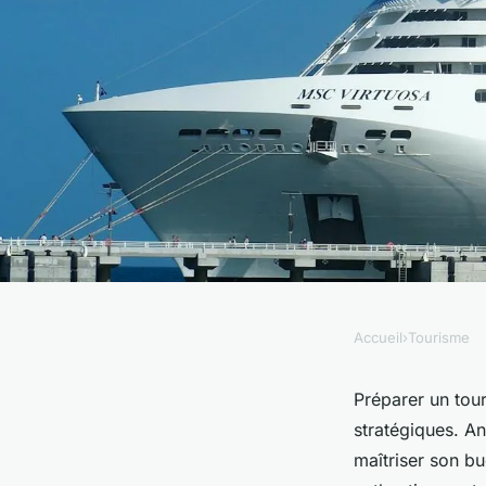
Accueil
›
Tourisme
TOURISME
7 astuces incontour
Préparer un tou
stratégiques. An
son tour de france 
maîtriser son bu