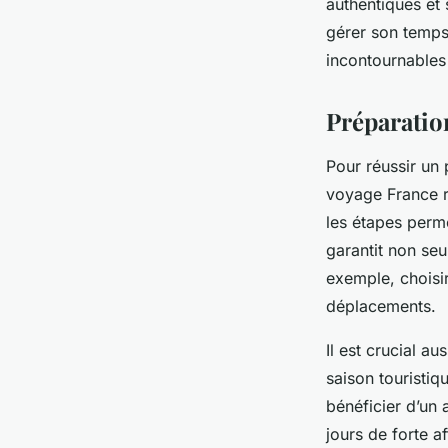
authentiques et 
gérer son temps
Élise
•
12 octobre 2025
•
9 min de lecture
incontournable
Préparation
Pour réussir un 
voyage France ri
les étapes perme
garantit non seu
exemple, choisi
déplacements.
Il est crucial a
saison touristiq
bénéficier d’un 
jours de forte a